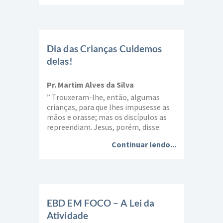
significa mais do que pedir a Deus que
Ele abençoe o tempo de estudo e
preparação. Os itens […]
Dia das Crianças Cuidemos
delas!
Pr. Martim Alves da Silva
” Trouxeram-lhe, então, algumas
crianças, para que lhes impusesse as
mãos e orasse; mas os discípulos as
repreendiam. Jesus, porém, disse:
Deixai os pequeninos e não os
Continuar lendo...
impeçais de vir a mim, porque dos tais
é o Reino dos céus.” (Mt 19.13,14). Este
mês, dia 12, comemora-se o dia das
crianças e, Jesus ensinou aos […]
EBD EM FOCO – A Lei da
Atividade