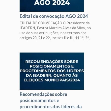
Edital de convocação AGO 2024
EDITAL DE CONVOCAÇÃO O Presidente da
IEADERN, Pastor Martim Alves da Silva, no
uso de suas atribuições, nos termos dos
artigos 20, 21 e 22, incisos II e III, §§ 1º, 2º,
3º, 4º do Estatuto: CONVOCA a todos os
membros da IEADERN, em comunhão,
para a Assembleia Geral Ordinária – AGO, a
realizar-se no […]
Recomendações sobre
posicionamentos e
procedimentos dos líderes da