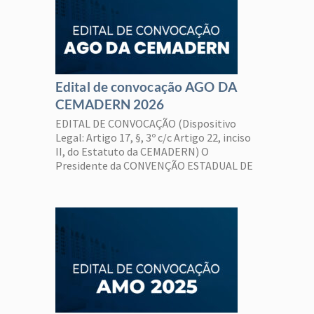
Edital de convocação AGO DA
CEMADERN 2026
EDITAL DE CONVOCAÇÃO (Dispositivo
Legal: Artigo 17, §, 3º c/c Artigo 22, inciso
II, do Estatuto da CEMADERN) O
Presidente da CONVENÇÃO ESTADUAL DE
MINISTROS DA ASSEMBLEIA DE DEUS NO
ESTADO DO RIO GRANDE DO NORTE –
CEMADERN, convoca a todos os seus
Ministros (Evangelistas e Pastores), em
comunhão e adimplentes com suas
obrigações estatutárias, […]