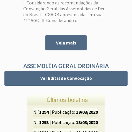
IEADERN, quanto às eleições
I. Considerando as recomendações da
Convenção Geral das Assembleias de Deus
Municipais/2024
do Brasil – CGADB apresentadas em sua
41ª AGO; II. Considerando o
posicionamento da Convenção Estadual
de Ministros da Assembleia de Deus no Rio
Grande Do Norte – CEMADERN,
Veja mais
apresentada na Assembleia Geral
Extraordinária, ocorrida em Natal, no dia
24 de maio de 2013; […]
ASSEMBLÉIA GERAL ORDINÁRIA
Ver Edital de Convocação
Últimos boletins
N.º
1294
| Publicação:
19/03/2020
N.º
1293
| Publicação:
13/03/2020