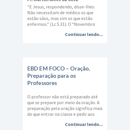
“E Jesus, respondendo, disse-lhes:
Não necessitam de médico os que
estão sãos, mas sim os que estão
enfermos.” (Lc 5.31). O “Novembro
Azul” é uma campanha de
Continuar lendo...
conscientização realizada por
diversas entidades no mês de
novembro dirigida à sociedade e, em
especial, aos homens, para
conscientização a respeito de
doenças masculinas, com ênfase na
EBD EM FOCO – Oração,
prevenção […]
Preparação para os
Professores
O professor não está preparado até
que se prepare por meio da oração. A
preparação pela oração significa mais
do que entrar na classe e pedir aos
alunos que inclinem a cabeça. A
Continuar lendo...
preparação pela oração também