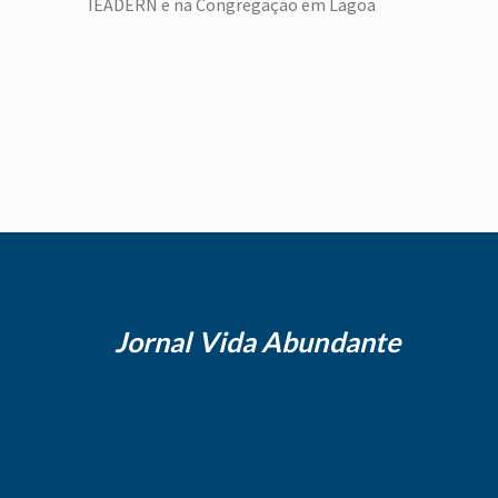
IEADERN e na Congregação em Lagoa
Seca, no período de 23 a 26 de maio e teve
como tema: “Eu vos dei o exemplo…”
baseado no evangelho de Jesus Cristo
segundo escreveu João […]
Jornal Vida Abundante