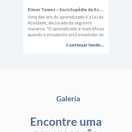
Elmer Towns – Enciclopédia da Escola Dominical
Uma das leis do aprendizado é a Lei da
Atividade, declarada da seguinte
maneira: “O aprendizado é mais eficaz
quando o estudante está envolvido no
processo do aprendizado”. Um antigo
Continuar lendo...
provérbio chinês sugere a maneira
mais eficaz para aprender: “Eu ouço e
esqueço; eu vejo e lembro; eu faço e
entendo”. Em muitas aulas da […]
Galeria
Encontre uma