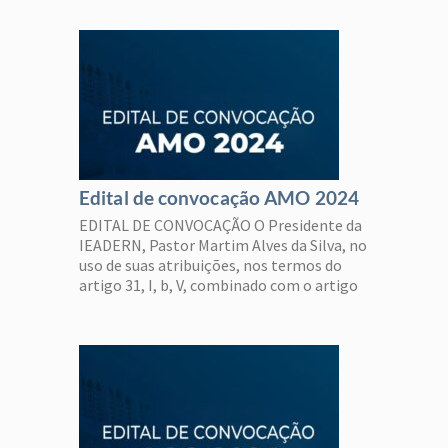
CONVOCA a todos os membros da
IEADERN, em comunhão, para a
Assembleia Geral Ordinária – AGO, a
realizar-se […]
Edital de convocação AMO 2024
EDITAL DE CONVOCAÇÃO O Presidente da
IEADERN, Pastor Martim Alves da Silva, no
uso de suas atribuições, nos termos do
artigo 31, I, b, V, combinado com o artigo
25, II, III e IV, ambos do Estatuto:
CONVOCA a todos os Pastores e
Evangelistas da IEADERN, em comunhão,
para a Assembleia Ministerial Ordinária –
AMO, […]